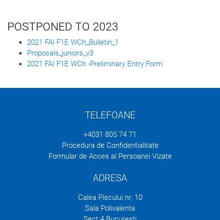
POSTPONED TO 2023
2021 FAI F1E WCh_Bulletin_1
Proposals_juniors_v3
2021 FAI F1E WCh -Preliminary Entry Form
TELEFOANE
+4031 805 74 71
Procedura de Confidentialitate
Formular de Acces al Persoanei Vizate
ADRESA
Calea Piscului nr. 10
Sala Polivalenta
Sect 4 Bucuresti