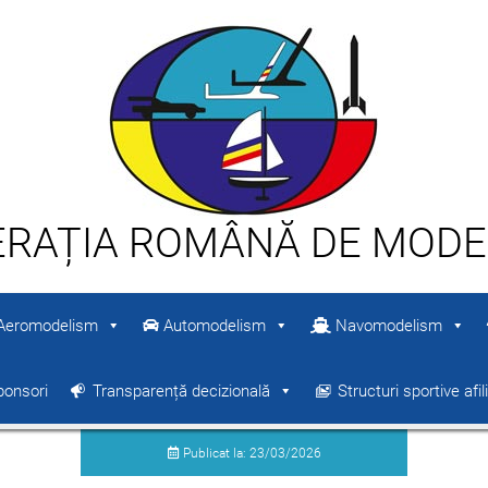
ERAȚIA ROMÂNĂ DE MODE
eromodelism
Automodelism
Navomodelism
ponsori
Transparență decizională
Structuri sportive afil
Publicat la: 23/03/2026