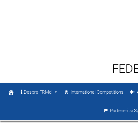
FED
Despre FRMd
International Competitions
A
Parteneri si S