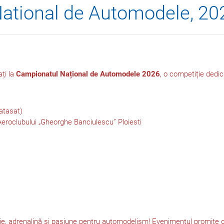
ational de Automodele, 20
ți la
Campionatul Național de Automodele 2026
, o competiție dedica
atasat)
Aeroclubului „Gheorghe Banciulescu” Ploiesti
, adrenalină și pasiune pentru automodelism! Evenimentul promite o a