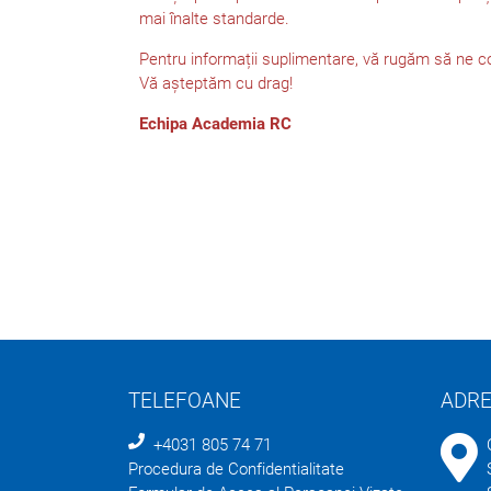
mai înalte standarde.
Pentru informații suplimentare, vă rugăm să ne c
Vă așteptăm cu drag!
Echipa Academia RC
TELEFOANE
ADR
+4031 805 74 71
Procedura de Confidentialitate