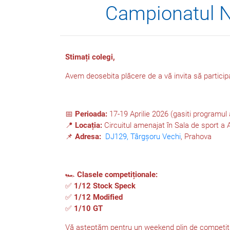
Campionatul N
Stimați colegi,
Avem deosebita plăcere de a vă invita să participa
📅
Perioada:
17-19 Aprilie 2026 (gasiti programul 
📍
Locația:
Circuitul amenajat în Sala de sport a 
📌
Adresa:
DJ129, Târgșoru Vechi
, Prahova
🏎
Clasele competiționale:
✅
1/12 Stock Speck
✅
1/12 Modified
✅
1/10 GT
Vă așteptăm pentru un weekend plin de competiție