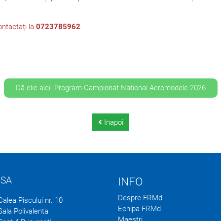
ontactați la
0723785962
.
Dă clic aici- Program Campionat National Aeromodele 2026
Inapoi
ESA
INFO
Despre FRMd
Calea Piscului nr. 10
Echipa FRMd
Sala Polivalenta
Maeștri