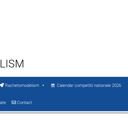
LISM
Rachetomodelism
Calendar competitii nationale 2026
iate
Contact