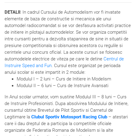
DETALII
: In cadrul Cursului de Automodelism vor fi invatate
elemente de baza de constructie si mecanica ale unui
automodel radiocomandat si se vor desfasura activitati practice
de initiere in pilotajul automodelelor. Se vor organiza competitii
intre cursanti pentru a dezvolta stapanirea de sine in situatii de
presiune competitionala si obisnuirea acestora cu regulile si
cerintele unui concurs oficial. La aceste cursuri se folosesc
automodelele electrice de viteza pe care le detine
Centrul de
Instruire Speed and Fun
. Cursul este organizat pe perioada
anului scolar si este impartit in 2 module:
Modulul I – 2 luni – Curs de Initiere in Modelism
Modulul II – 6 luni – Curs de Instruire Avansati
In Anul scolar urmator, vom sustine Modulul III – 8 luni – Curs
de Instruire Profesionisti. Dupa absolvirea Modulului de Initiere,
cursantul obtine Brevetul de Pilot Sportiv si Carnetul de
Legitimare la
Clubul Sportiv Motosport Racing Club
– atestari
care ii dau dreptul de a participa la competitiile oficiale
organizate de Federatia Romana de Modelism si la alte