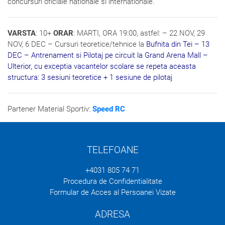
concursuri oficiale nationale si internationale.
VARSTA
: 10+
ORAR
: MARTI, ORA 19:00, astfel: – 22 NOV, 29
NOV, 6 DEC – Cursuri teoretice/tehnice la
Bufnita din Tei
– 13
DEC – Antrenament si Pilotaj pe circuit la
Grand Arena Mall
–
Ulterior, cu exceptia vacantelor scolare se repeta aceasta
structura: 3 sesiuni teoretice + 1 sesiune de pilotaj
Partener Material Sportiv:
Speed RC
TELEFOANE
+4031 805 74 71
Procedura de Confidentialitate
Formular de Acces al Persoanei Vizate
ADRESA