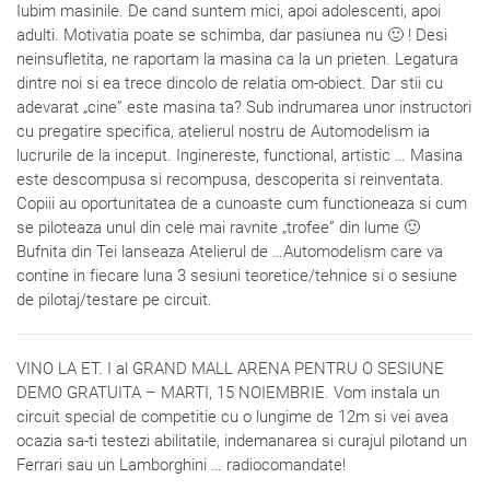
Iubim masinile. De cand suntem mici, apoi adolescenti, apoi
adulti. Motivatia poate se schimba, dar pasiunea nu 🙂 ! Desi
neinsufletita, ne raportam la masina ca la un prieten. Legatura
dintre noi si ea trece dincolo de relatia om-obiect. Dar stii cu
adevarat „cine” este masina ta? Sub indrumarea unor instructori
cu pregatire specifica, atelierul nostru de Automodelism ia
lucrurile de la inceput. Inginereste, functional, artistic … Masina
este descompusa si recompusa, descoperita si reinventata.
Copiii au oportunitatea de a cunoaste cum functioneaza si cum
se piloteaza unul din cele mai ravnite „trofee” din lume 🙂
Bufnita din Tei lanseaza Atelierul de
…
Automodelism care va
contine in fiecare luna 3 sesiuni teoretice/tehnice si o sesiune
de pilotaj/testare pe circuit.
VINO LA ET. I al GRAND MALL ARENA PENTRU O SESIUNE
DEMO GRATUITA – MARTI, 15 NOIEMBRIE. Vom instala un
circuit special de competitie cu o lungime de 12m si vei avea
ocazia sa-ti testezi abilitatile, indemanarea si curajul pilotand un
Ferrari sau un Lamborghini … radiocomandate!